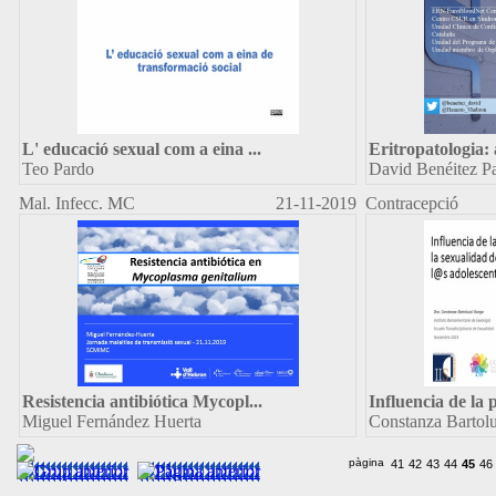
L' educació sexual com a eina
...
Eritropatologia: 
Teo Pardo
David Benéitez Pa
Mal. Infecc. MC
21-11-2019
Contracepció
Resistencia antibiótica Mycopl
...
Influencia de la 
Miguel Fernández Huerta
Constanza Bartol
pàgina
41
42
43
44
45
46