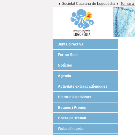
Societat Catalana de Logopèdia
Tornar a
Junta directiva
Fer-se Soci
Notícies
Agenda
Activitats extraacadèmiques
Històric d'activitats
Beques i Premis
Borsa de Treball
Webs d'interès