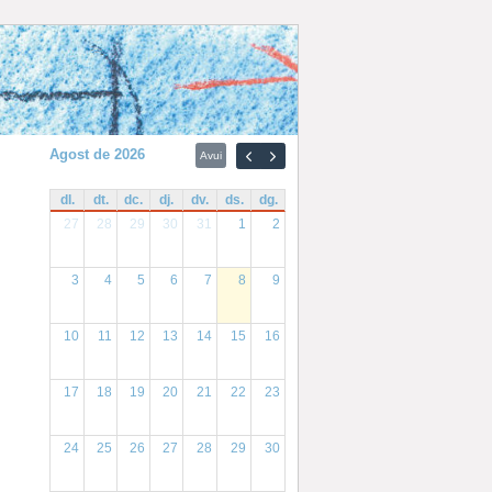
agost de 2026
Avui
dl.
dt.
dc.
dj.
dv.
ds.
dg.
27
28
29
30
31
1
2
3
4
5
6
7
8
9
10
11
12
13
14
15
16
17
18
19
20
21
22
23
24
25
26
27
28
29
30