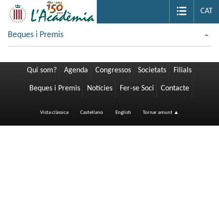
CAT
Beques i Premis
Qui som?
Agenda
Congressos
Societats
Filials
Beques i Premis
Notícies
Fer-se Soci
Contacte
Vista clàssica
Castellano
English
Tornar amunt