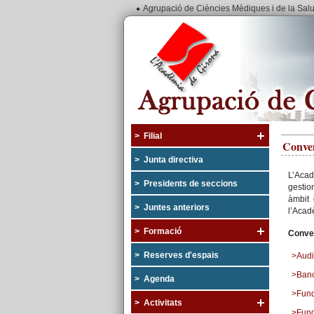
Agrupació de Ciències Mèdiques i de la Sal
> Filial
Conven
> Junta directiva
L’Acad
> Presidents de seccions
gestio
àmbit 
> Juntes anteriors
l’Acad
> Formació
Conve
> Reserves d'espais
>Audi
>Banc
> Agenda
>Fund
> Activitats
>Fund