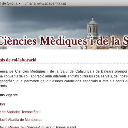
ut de Girona
Tornar a www.academia.cat
is de col·laboració
èmia de Ciències Mèdiques i de la Salut de Catalunya i de Balears promou 
na convenis de col·laboració amb diferents entitats culturals i de serveis, del nostr
geogràfic, que permeten gaudir d’unes condicions especials a tots els socis d
èmia.
nis vigents
tori
 de Sabadell Tecnocrèdit.
ació Abadia de Montserrat.
ació Museu del Cinema-Col·lecció Tomàs Mallol.