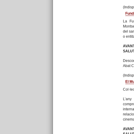
(Indis
Fund
La Fu
Montse
del san
o enti
AVAN
SALUT
Descom
Abat C
(Indis
El M
Col·le
L’any
compro
intern
relaci
cinema
AVAN