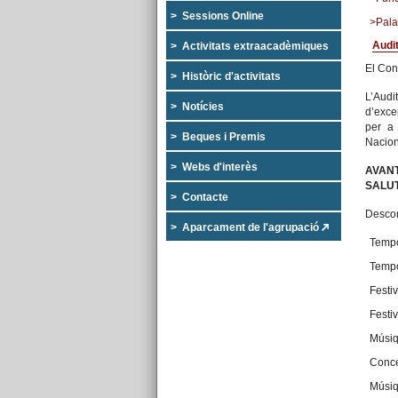
> Sessions Online
>Pala
Audit
> Activitats extraacadèmiques
El Cons
> Històric d'activitats
L’Audi
> Notícies
d’exce
per a 
> Beques i Premis
Nacion
> Webs d'interès
AVAN
SALUT
> Contacte
Descom
> Aparcament de l'agrupació
Temp
Temp
Festi
Festi
Músiq
Conce
Músi