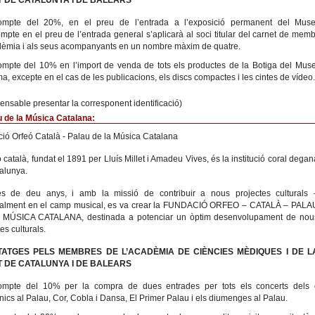
 DE CATALUNYA I DE BALEARS
mpte del 20%, en el preu de l’entrada a l’exposició permanent del Muse
mpte en el preu de l’entrada general s’aplicarà al soci titular del carnet de mem
dèmia i als seus acompanyants en un nombre màxim de quatre.
mpte del 10% en l’import de venda de tots els productes de la Botiga del Mus
a, excepte en el cas de les publicacions, els discs compactes i les cintes de vídeo.
pensable presentar la corresponent identificació)
 de la Música Catalana:
ió Orfeó Català - Palau de la Música Catalana
 català, fundat el 1891 per Lluís Millet i Amadeu Vives, és la institució coral degan
alunya.
s de deu anys, i amb la missió de contribuir a nous projectes culturals 
ialment en el camp musical, es va crear la FUNDACIÓ ORFEO – CATALÀ – PALA
 MÚSICA CATALANA, destinada a potenciar un òptim desenvolupament de nou
es culturals.
TATGES PELS MEMBRES DE L’ACADÈMIA DE CIÈNCIES MÈDIQUES I DE L
 DE CATALUNYA I DE BALEARS
mpte del 10% per la compra de dues entrades per tots els concerts dels c
nics al Palau, Cor, Cobla i Dansa, El Primer Palau i els diumenges al Palau.