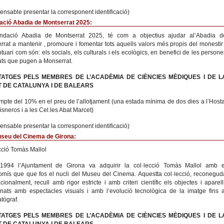
pensable presentar la corresponent identificació)
ació Abadia de Montserrat 2025:
ndació Abadia de Montserrat 2025, té com a objectius ajudar al’Abadia d
rrat a mantenir , promoure i fomentar tots aquells valors més propis del monestir 
tuari com són: els socials, els culturals i els ecològics, en benefici de les persone
tats que pugen a Monserrat.
TATGES PELS MEMBRES DE L’ACADÈMIA DE CIÈNCIES MÈDIQUES I DE L
 DE CATALUNYA I DE BALEARS
pte del 10% en el preu de l’allotjament (una estada mínima de dos dies a l’Hosta
isneros i a les Cel.les Abat Marcet)
pensable presentar la corresponent identificació)
useu del Cinema de Girona:
cció Tomàs Mallol
 1994 l’Ajuntament de Girona va adquirir la col·lecció Tomàs Mallol amb e
mís que que fos el nucli del Museu del Cinema. Aquestta col·lecció, reconegud
acionalment, recull amb rigor estricte i amb criteri científic els objectes i aparell
onats amb espectacles visuals i amb l’evolució tecnològica de la imatge fins a
tògraf.
TATGES PELS MEMBRES DE L’ACADÈMIA DE CIÈNCIES MÈDIQUES I DE L