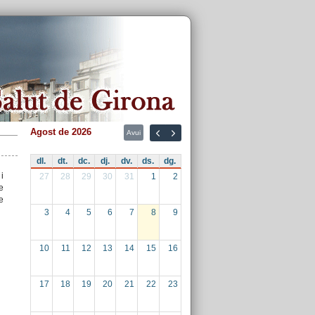
agost de 2026
Avui
dl.
dt.
dc.
dj.
dv.
ds.
dg.
i
27
28
29
30
31
1
2
e
e
3
4
5
6
7
8
9
10
11
12
13
14
15
16
17
18
19
20
21
22
23