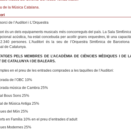
u de la Música Catalana.
ori
orci de l’Auditori i L’Orquestra
tori és un dels equipaments musicals més concorreguts del país. La Sala Simfònica
pcional acústica, ha estat concebuda per acollir grans orquestres, té una capacita
2.340 persones. L’Auditori és la seu de l’Orquestra Simfònica de Barcelona 
al de Catalunya.
TATGES PELS MEMBRES DE L’ACADÈMIA DE CIÈNCIES MÈDIQUES I DE L
 DE CATALUNYA I DE BALEARS.
ptes en el preu de les entrades comprades a les taquilles de l’Auditori:
orada de l’OBC 10%
orada música de Cambra 25%
val Bous Sons 25%
val de Música Antiga 25%
ues del Món 25%
rts en Família 10% en el preu d’entrades d’adult
ques Modernes 25%