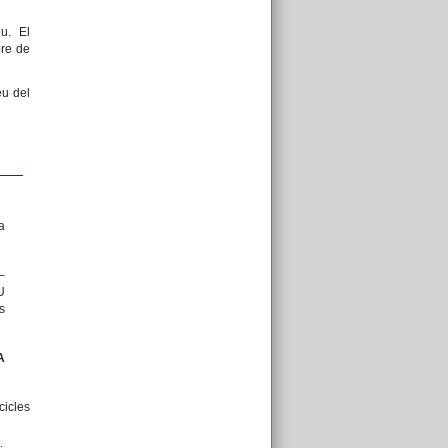
u. El
bre de
eu del
a
–
U
s
A
icles