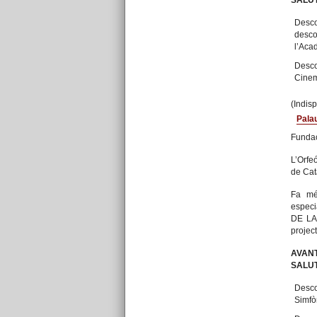
SALUT
Desco
desco
l’Aca
Desco
Cinem
(Indis
Palau
Fundac
L’Orfeó
de Cat
Fa mé
espec
DE LA
project
AVAN
SALUT
Desco
Simfò