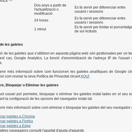
OGLE ---
Dos anys a partir de
Es fa servir per diferenciar entre
l'actualització o
usuaris i sessions
modificació
Es fa servir per diferenciar entre
24 hores
usuaris i sessions
Es fa servir per limitar el porcentatg
1 minut
de sol·licituds
de les galetes
ió de les galetes que s’utilitzen en aquesta pàgina web són gestionades per un ter
st cas, Google Analytics. La funció d'anonimització de l'adreça IP de l'usuari 
a.
enir més informació sobre com funcionen les galetes analítiques de Google cli
així com revisar la seva Política de Privacitat clicant
AQUÍ
e, Bloquejar o Eliminar les galetes
ol usuari pot permetre, bloquejar o eliminar les galetes instal·lades en el seu e
ant la configuració de les opcions del navegador instal·lat.
enir més informació sobre com eliminar o bloquejar les galetes del seu navegador 
onar galetes a Chrome
nar galetes a Firefox
onar galetes a Edge
 altres navegadors consulti l'apartat d'ajuda d'aquests