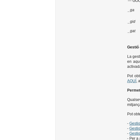
--- GO
_ga
_gid
_gat
Gestió 
La gest
en aque
activad
Pot obt
AQUÍ
, 
Permetr
Qualsev
mitjanç
Pot obt
-
Gesti
-
Gestio
-
Gesti
- Per a