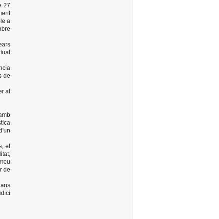
e 27
ment
le a
obre
ears
tual
ncia
s de
r al
 amb
tica
d'un
, el
tat,
rreu
or de
jans
udici