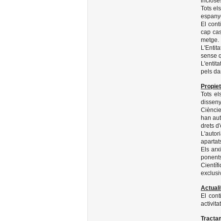
inclose
Tots el
espanyo
El cont
cap cas
metge.
L'Entit
sense q
L'entit
pels da
Propiet
Tots el
dissen
Cièncie
han aut
drets d
L'autor
apartat
Els arx
ponent
Cientí
exclusi
Actuali
El cont
activit
Tracta