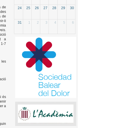
s de
24
25
26
27
28
29
30
ades
a de
r-li
31
1
2
3
4
5
6
dèmia
eis.
ició
it a
 1-7
 les
ació
i és
enir
per a
guin