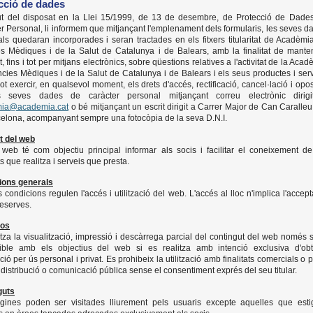
cció de dades
tut del disposat en la Llei 15/1999, de 13 de desembre, de Protecció de Dade
r Personal, li informem que mitjançant l'emplenament dels formularis, les seves d
ls quedaran incorporades i seran tractades en els fitxers titularitat de Acadèmi
s Mèdiques i de la Salut de Catalunya i de Balears, amb la finalitat de manteni
, fins i tot per mitjans electrònics, sobre qüestions relatives a l'activitat de la Aca
cies Mèdiques i de la Salut de Catalunya i de Balears i els seus productes i serv
ot exercir, en qualsevol moment, els drets d'accés, rectificació, cancel·lació i opos
 seves dades de caràcter personal mitjançant correu electrònic dirig
ia@academia.cat
o bé mitjançant un escrit dirigit a Carrer Major de Can Caralleu
elona, acompanyant sempre una fotocòpia de la seva D.N.I.
at del web
web té com objectiu principal informar als socis i facilitar el coneixement de
ts que realitza i serveis que presta.
ions generals
 condicions regulen l'accés i utilització del web. L'accés al lloc n'implica l'accept
eserves.
sos
itza la visualització, impressió i descàrrega parcial del contingut del web només s
ible amb els objectius del web si es realitza amb intenció exclusiva d'obt
ció per ús personal i privat. Es prohibeix la utilització amb finalitats comercials o 
 distribució o comunicació pública sense el consentiment exprés del seu titular.
guts
gines poden ser visitades lliurement pels usuaris excepte aquelles que esti