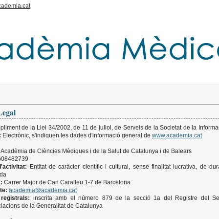
cademia.cat
Legal
liment de la Llei 34/2002, de 11 de juliol, de Serveis de la Societat de la Informac
Electrònic, s'indiquen les dades d'informació general de
www.academia.cat
Acadèmia de Ciències Mèdiques i de la Salut de Catalunya i de Balears
08482739
'activitat:
Entitat de caràcter científic i cultural, sense finalitat lucrativa, de du
ida
:
Carrer Major de Can Caralleu 1-7 de Barcelona
te:
academia@academia.cat
registrals:
inscrita amb el número 879 de la secció 1a del Registre del Se
iacions de la Generalitat de Catalunya