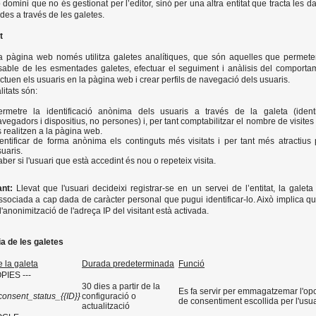
 domini que no és gestionat per l’editor, sinó per una altra entitat que tracta les d
des a través de les galetes.
t
a pàgina web només utilitza galetes analítiques, que són aquelles que permete
able de les esmentades galetes, efectuar el seguiment i anàlisis del comporta
ctuen els usuaris en la pàgina web i crear perfils de navegació dels usuaris.
litats són:
ermetre la identificació anònima dels usuaris a través de la galeta (identi
vegadors i dispositius, no persones) i, per tant comptabilitzar el nombre de visites
 realitzen a la pàgina web.
dentificar de forma anònima els continguts més visitats i per tant més atractius 
uaris.
ber si l'usuari que està accedint és nou o repeteix visita.
ant:
Llevat que l'usuari decideixi registrar-se en un servei de l’entitat, la galeta
ssociada a cap dada de caràcter personal que pugui identificar-lo. Això implica qu
d'anonimització de l'adreça IP del visitant està activada.
a de les galetes
 la galeta
Durada predeterminada
Funció
PIES ---
30 dies a partir de la
Es fa servir per emmagatzemar l'op
consent_status_{{ID}}
configuració o
de consentiment escollida per l'usua
actualització