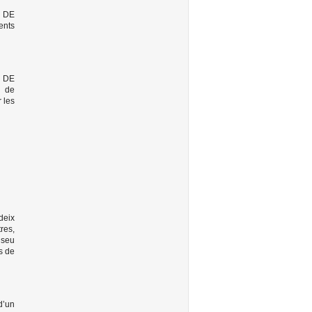
 DE
ents
 DE
s de
r les
deix
res,
 seu
s de
d’un