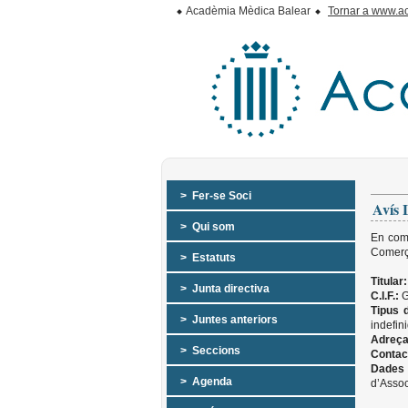
Acadèmia Mèdica Balear
Tornar a www.a
> Fer-se Soci
Avís 
> Qui som
En comp
Comerç 
> Estatuts
Titular:
> Junta directiva
C.I.F.:
G
Tipus d
> Juntes anteriors
indefin
Adreça
> Seccions
Contac
Dades 
> Agenda
d’Assoc