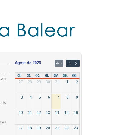
agost de 2026
Avui
dl.
dt.
dc.
dj.
dv.
ds.
dg.
ió i
27
28
29
30
31
1
2
3
4
5
6
7
8
9
ració
10
11
12
13
14
15
16
rvei
17
18
19
20
21
22
23