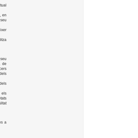
tual
, en
l seu
ixer
itza
 seu
a de
cers
dels
dels
 els
tats
itat
es a