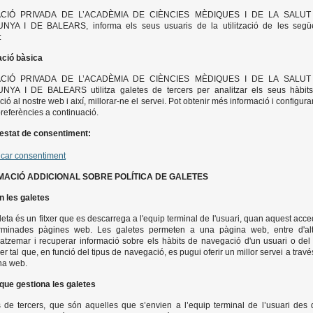
CIÓ PRIVADA DE L’ACADÈMIA DE CIÈNCIES MÈDIQUES I DE LA SALUT
NYA I DE BALEARS, informa els seus usuaris de la utilització de les segü
:
ació bàsica
CIÓ PRIVADA DE L’ACADÈMIA DE CIÈNCIES MÈDIQUES I DE LA SALUT
NYA I DE BALEARS utilitza galetes de tercers per analitzar els seus hàbit
ió al nostre web i així, millorar-ne el servei. Pot obtenir més informació i configura
referències a continuació.
 estat de consentiment:
icar consentiment
MACIÓ ADDICIONAL SOBRE POLÍTICA DE GALETES
n les galetes
eta és un fitxer que es descarrega a l'equip terminal de l'usuari, quan aquest acce
rminades pàgines web. Les galetes permeten a una pàgina web, entre d'alt
tzemar i recuperar informació sobre els hàbits de navegació d'un usuari o del
er tal que, en funció del tipus de navegació, es pugui oferir un millor servei a travé
na web.
 que gestiona les galetes
 de tercers, que són aquelles que s’envien a l’equip terminal de l’usuari des 