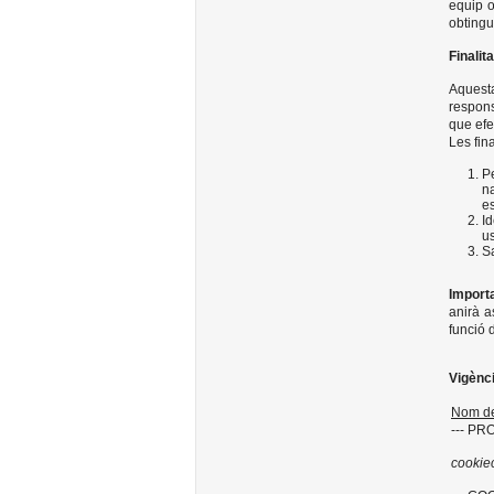
equip o
obtingu
Finalita
Aquest
respons
que efe
Les fina
P
na
es
I
us
Sa
Import
anirà a
funció 
Vigènci
Nom de
--- PRO
cookie