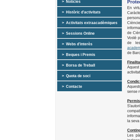
Prote
> Notícies
En vir
> Històric d'activitats
Caràcte
persona
> Activitats extraacadèmiques
Cièncie
informat
de Cièn
> Sessions Online
Vostè p
de les
> Webs d'interès
academ
de Barc
> Beques i Premis
Finalit
> Borsa de Treball
Aquest 
activita
> Quota de soci
Condic
> Contacte
Aquests
sense r
Permi
S'autor
compat
informa
la seva
Contin
Les pà