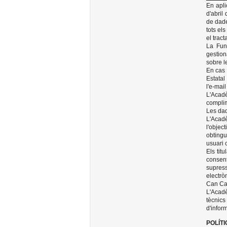
En apl
d'abril
de dade
tots el
el trac
La Fun
gestion
sobre l
En cas 
Estatal
l'e-mai
L'Acadè
complim
Les dad
L'Acadè
l'objec
obtingu
usuari 
Els tit
consent
supress
electròn
Can Car
L'Acadè
tècnics
d'infor
POLÍT