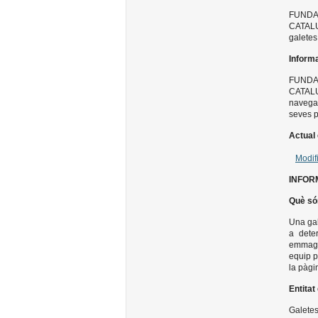
FUNDA
CATALU
galetes
Inform
FUNDA
CATALU
navegac
seves p
Actual
Modif
INFOR
Què só
Una gal
a dete
emmaga
equip p
la pàgi
Entitat
Galetes