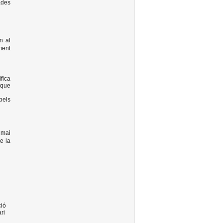
ades
n al
ment
fica
 que
pels
 mai
e la
ció
ri