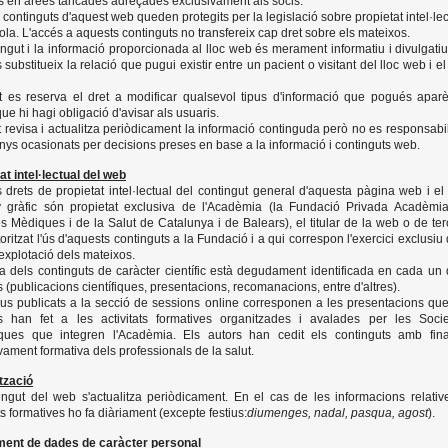
s en àrees tancades adreçades exclusivament als socis.
s continguts d'aquest web queden protegits per la legislació sobre propietat intel·lec
la. L'accés a aquests continguts no transfereix cap dret sobre els mateixos.
ingut i la informació proporcionada al lloc web és merament informatiu i divulgatiu
 substitueix la relació que pugui existir entre un pacient o visitant del lloc web i e
at es reserva el dret a modificar qualsevol tipus d'informació que pogués aparè
ue hi hagi obligació d'avisar als usuaris.
at revisa i actualitza periòdicament la informació continguda però no es responsabil
nys ocasionats per decisions preses en base a la informació i continguts web.
at intel·lectual del web
s drets de propietat intel·lectual del contingut general d'aquesta pàgina web i el
y gràfic són propietat exclusiva de l'Acadèmia (la Fundació Privada Acadèmi
s Mèdiques i de la Salut de Catalunya i de Balears), el titular de la web o de ter
oritzat l'ús d'aquests continguts a la Fundació i a qui correspon l'exercici exclusiu 
'explotació dels mateixos.
ia dels continguts de caràcter científic està degudament identificada en cada un 
s (publicacions científiques, presentacions, recomanacions, entre d'altres).
ius publicats a la secció de sessions online corresponen a les presentacions que
s han fet a les activitats formatives organitzades i avalades per les Socie
fiques que integren l'Acadèmia. Els autors han cedit els continguts amb final
vament formativa dels professionals de la salut.
tzació
ingut del web s'actualitza periòdicament. En el cas de les informacions relativ
ats formatives ho fa diàriament (excepte festius:
diumenges, nadal, pasqua, agost
).
ment de dades de caràcter personal