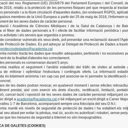
icació del nou Reglament (UE) 2016/679 del Parlament Europeu i del Consell, d
 de 2016, relatiu a la protecció de les persones físiques pel que respecta al tracta
s personals i a la lliure circulació d'aquestes dades, (en endavant RGPD), aplicab
s països membres de la Unió Europea a partir del 25 de maig de 2018, l'informem s
tament de les seves dades de caràcter personal.
dació i Acadèmia de Ciències Mèdiques i de la Salut de Catalunya i de Bal
a el fitxer de dades personals a fi i efecte de facilitar informació periòdica i pun
es activitats i els serveis que organitza o promou.
de considerar vulnerats els seus drets, pot presentar una reclamació davant l'Agè
 de Protecció de Dades. Es pot adreçar al Delegat de Protecció de Dades a travé
l
protecciodedades@academia.cat
mia només tracta les dades que resultin adequades, pertinents i no excessives pe
ent de la finalitat d'atendre-les correctament.
es personals es conservaran durant 5 anys.
mia realitza el seguiment i l'anàlisi estadístic del tràfic de visites al website
tiu de millorar i optimitzar l'estructura i continguts oferts. La informació estadís
da és totalment anònima i en cap cas pot associar-se ni permetre la identificació 
concret.
ulars de les dades podran revocar, en qualsevol moment i sense efectes retroactius
iment prestat, així com exercir els drets d'accés, rectificació, limitació, portabili
ió, cancel·lació i oposició de les seves dades de caràcter personal mitjançant co
ic dirigit a
academia@academia.cat
o bé mitjançant un escrit dirigit a Carrer Maj
alleu 1-7 de Barcelona, acompanyant sempre una fotocòpia del seu D.N.I.
mia manté els nivells de seguretat de protecció de dades i ha establert els mit
 al seu abast per evitar la pèrdua, mal ús, accés no autoritzat i robatori, sense perj
mar que les mesures de seguretat a Internet no són inexpugnables.
ICA DE GALETES (COOKIES)